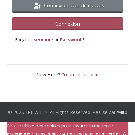
Connexion avec clé d'accès
Connexion
Forgot
Username
or
Password
?
New Here?
Create an account
© 2026 SRL WILLY. All Rights Reserved. Réalisé par
Willix
Ce site utilise des cookies pour assurer la meilleure
expérience. En naviguant sur ce site, nous les acceptez. A