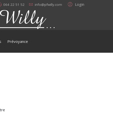
Login
064 22 51 52
info@pfwilly.com
s
Prévoyance
otre