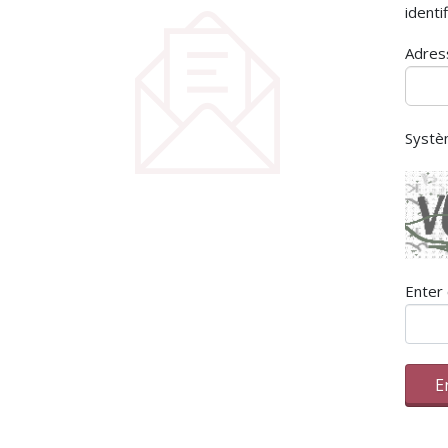
identi
Adres
Systè
Enter 
E